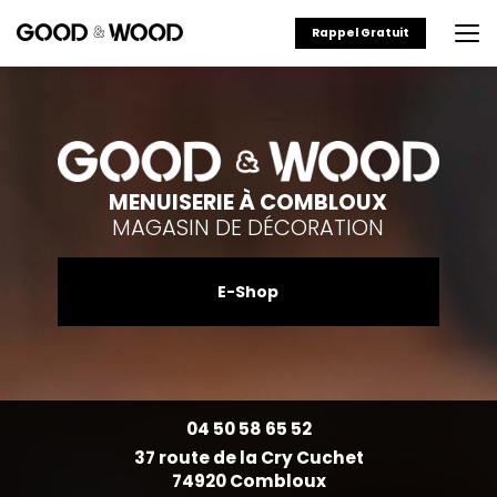
Aller
au
Rappel Gratuit
contenu
principal
MENUISERIE À COMBLOUX
MAGASIN DE DÉCORATION
E-Shop
04 50 58 65 52
37 route de la Cry Cuchet
74920 Combloux