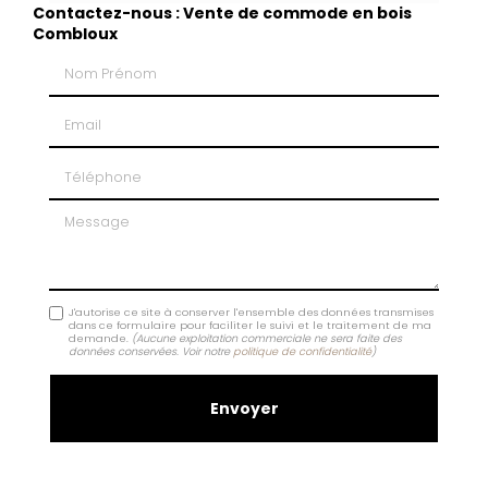
Contactez-nous : Vente de commode en bois
Combloux
Nom Prénom
Email
Téléphone
Message
J'autorise ce site à conserver l'ensemble des données transmises
dans ce formulaire pour faciliter le suivi et le traitement de ma
demande.
(Aucune exploitation commerciale ne sera faite des
données conservées. Voir notre
politique de confidentialité
)