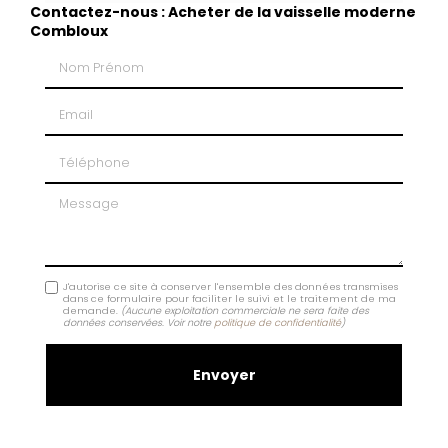
Contactez-nous : Acheter de la vaisselle moderne
Combloux
Nom Prénom
Email
Téléphone
Message
J'autorise ce site à conserver l'ensemble des données transmises
dans ce formulaire pour faciliter le suivi et le traitement de ma
demande.
(Aucune exploitation commerciale ne sera faite des
données conservées. Voir notre
politique de confidentialité
)