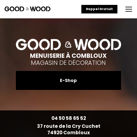
Aller
au
Rappel Gratuit
contenu
principal
MENUISERIE À COMBLOUX
MAGASIN DE DÉCORATION
E-Shop
04 50 58 65 52
37 route de la Cry Cuchet
74920 Combloux