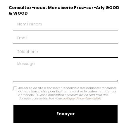
Consultez-nous : Menuiserie Praz-sur-Arly GOOD
& WOOD
Nom Prénom
Email
Téléphone
Message
J'autorise ce site à conserver l'ensemble des données transmises
dans ce formulaire pour faciliter le suivi et le traitement de ma
demande.
(Aucune exploitation commerciale ne sera faite des
données conservées. Voir notre
politique de confidentialité
)