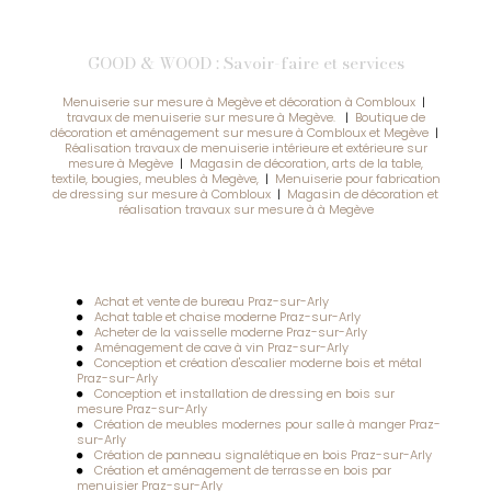
GOOD & WOOD : Savoir-faire et services
Menuiserie sur mesure à Megève et décoration à Combloux
|
travaux de menuiserie sur mesure à Megève.
|
Boutique de
décoration et aménagement sur mesure à Combloux et Megève
|
Réalisation travaux de menuiserie intérieure et extérieure sur
mesure à Megève
|
Magasin de décoration, arts de la table,
textile, bougies, meubles à Megève,
|
Menuiserie pour fabrication
de dressing sur mesure à Combloux
|
Magasin de décoration et
réalisation travaux sur mesure à à Megève
Achat et vente de bureau Praz-sur-Arly
Achat table et chaise moderne Praz-sur-Arly
Acheter de la vaisselle moderne Praz-sur-Arly
Aménagement de cave à vin Praz-sur-Arly
Conception et création d'escalier moderne bois et métal
Praz-sur-Arly
Conception et installation de dressing en bois sur
mesure Praz-sur-Arly
Création de meubles modernes pour salle à manger Praz-
sur-Arly
Création de panneau signalétique en bois Praz-sur-Arly
Création et aménagement de terrasse en bois par
menuisier Praz-sur-Arly