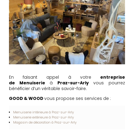
En faisant appel à votre
entreprise
de Menuiserie
à
Praz-sur-Arly
vous pourrez
bénéficier d’un véritable savoir-faire.
GOOD & WOOD
vous propose ses services de :
Menuiserie intérieure à Praz-sur-Arly
Menuiserie extérieure à Praz-sur-Arly
Magasin de décoration à Praz-sur-Arly