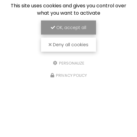
This site uses cookies and gives you control over
what you want to activate
OK, accept all
Deny all cookies
PERSONALIZE
7/2026
26/0
ion de trophée pour
Créat
PRIVACY POLICY
tition à Mégève
sur m
maiso
ir-faire artisanal au service de
entre
ementielChez
GOOD & WOOD
, nous
La
créa
fiers d'annoncer notre dernière
mesure
ion : la
création de trophées
pour…
Combl
apporta
Toute l'actualité