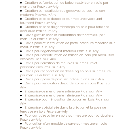
Création et fabrication de balcon extérieur en bois par
menuisier Praz-sur-Arly
Création et installation de garde-corps pour balcon
moderne Praz-sur-Arly
Création et pose d'escalier sur mesure avec quart
tournant Praz-sur-Arly
Création et pose de garde-corps en bois pour terrasse
extérieure Praz-sur-Arly
Devis gratuit pose et installation de fenêtre alu par
menuisier Praz-sur-Arly
Devis pose et installation de porte intérieure moderne sur
mesure Praz-sur-Arly
Devis pour agencement intérieur Praz-sur-Arly
Devis pour construction de balcon en bois par menuisier
ébéniste Praz-sur-Arly
Devis pour création de meubles sur mesure et
personnalisés Praz-sur-Arly
Devis pour fabrication de dressing en bois sur mesure
par menuisier Praz-sur-Arly
Devis pour pose de parquet intérieur Praz-sur-Arly
Devis pour rénovation de garde-corps en bois Praz-sur-
Arly
Entreprise de menuiserie extérieure Praz-sur-Arly
Entreprise de menuiserie intérieure Praz-sur-Arly
Entreprise pour rénovation de balcon en bois Praz-sur-
Arly
Entreprise spécialisée dans la création et la pose de
terrasse en bois Praz-sur-Arly
Fabricant d'escalier en bois sur mesure pour particuliers
Praz-sur-Arly
Fabrication d'un meuble de cave sur mesure en bois
Praz-sur-Arly