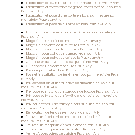
Fabrication de cuisine en bois sur mesure Praz-sur-Arly
Fabrication et conception de garde-corps extérieur en bois
Praz-sur-Arly
Fabrication et pose d'une porte en bois sur mesure par
menuisier Praz-sur-Arly
Fabrication et pose de cuisine en bois Praz-sur-Arly
Installation et pose de porte-fenêtre pvc double vitrage
Praz-sur-Arly
Magasin de mobilier de maison Praz-sur-Arly
Magasin de vente de luminaire Praz-sur-Arly
Magasin de vente de luminaires Praz-sur-Arly
Magasin pour achat de bureau Praz-sur-Arly
Magasin pour achat de vaisselle Praz-sur-Arly
Où acheter de la vaisselle de qualité Praz-sur-Arly
Où acheter une commode Praz-sur-Arly
Pose de parquet en bois Praz-sur-Arly
Pose et installation de fenêtre en pvc par menuisier Praz-
sur-Arly
Prix conception et installation de dressing en bois sur
mesure Praz-sur-Arly
Prix pose et installation bardage de façade Praz-sur-Arly
Prix pose et installation fenêtre alu et bois par menuisier
Praz-sur-Arly
Prix pour travaux de bardage bois sur une maison par
menuisier Praz-sur-Arly
Rénovation de terrasse en bois Praz-sur-Arly
Trouver un fabricant de meuble en bois et métal sur
mesure Praz-sur-Arly
Trouver un magasin d'ameublement Praz-sur-Arly
Trouver un magasin de décoration Praz-sur-Arly
Vente d'accessoires de cuisine Praz-sur-Arly