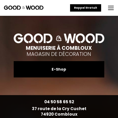
Aller
au
Rappel Gratuit
contenu
principal
MENUISERIE À COMBLOUX
MAGASIN DE DÉCORATION
E-Shop
04 50 58 65 52
37 route de la Cry Cuchet
74920 Combloux