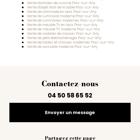
Vente d'articles de cuisine Praz-sur-Arly
Vente d'objet d'art de la table Praz-sur-Arly
Vente de commode en bois Praz-sur-Arly
Vente de luminaire moderne Praz-sur-Arly
Vente de luminaires modernes Praz-sur-Arly
Vente de meuble TV en bois Praz-sur-Arly
Vente de meuble TV moderne Praz-sur-Arly
Vente de mobilier de maison Praz-sur-Arly
Vente de petit électroménager Praz-sur-Arly
Vente de tables et chaises modernes Praz-sur-Arly
Vente de vaisselle moderne Praz-sur-Arly
Contactez-nous
04 50 58 65 52
Envoyer un message
Partagez cette page