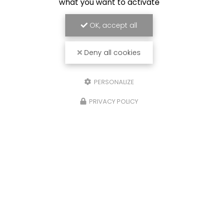
what you want to activate
OK, accept all
Deny all cookies
PERSONALIZE
PRIVACY POLICY
26/01/2026
Création de menuiseries intérieu
sur mesure pour la cuisine d'une
maison à Combloux : une harmon
entre bois et modernité