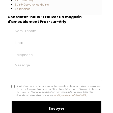
Praz-sur-Arly
Saint-Gervais-les-Bains
Sallanches
Contactez-nous : Trouver un magasin
d'ameublement Praz-sur-Arly
Nom Prénom
Email
Téléphone
Message
J'autorise ce site à conserver l'ensemble des données transmises
dans ce formulaire pour faciliter le suivi et le traitement de ma
demande.
(Aucune exploitation commerciale ne sera faite des
données conservées. Voir notre
politique de confidentialité
)