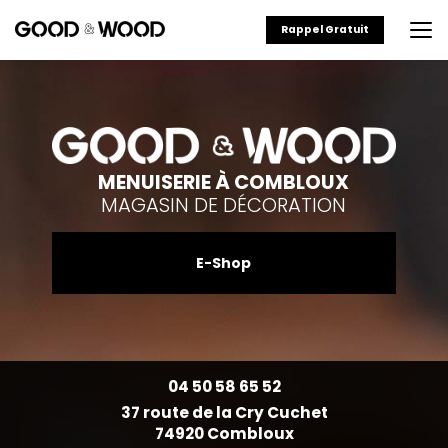
Aller
au
Rappel Gratuit
contenu
principal
MENUISERIE À COMBLOUX
MAGASIN DE DÉCORATION
E-Shop
04 50 58 65 52
37 route de la Cry Cuchet
74920 Combloux