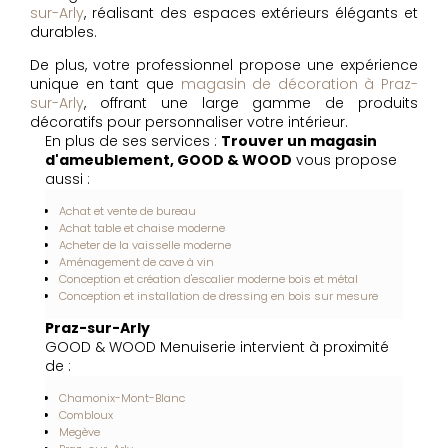
sur-Arly
, réalisant des espaces extérieurs élégants et
durables.
De plus, votre professionnel propose une expérience
unique en tant que
magasin de décoration à Praz-
sur-Arly
, offrant une large gamme de produits
décoratifs pour personnaliser votre intérieur.
En plus de ses services :
Trouver un magasin
d'ameublement, GOOD & WOOD
vous propose
aussi :
Achat et vente de bureau
Achat table et chaise moderne
Acheter de la vaisselle moderne
Aménagement de cave à vin
Conception et création d'escalier moderne bois et métal
Conception et installation de dressing en bois sur mesure
Praz-sur-Arly
GOOD & WOOD Menuiserie intervient à proximité
de :
Chamonix-Mont-Blanc
Combloux
Megève