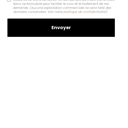
dans ce formulaire pour faciliter le suivi et le traitement de ma
demande.
(Aucune exploitation commerciale ne sera faite des
données conservées. Voir notre
politique de confidentialité
)