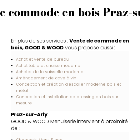
de commode en bois Praz-s
En plus de ses services :
Vente de commode en
bois, GOOD & WOOD
vous propose aussi :
Achat et vente de bureau
Achat table et chaise moderne
Acheter de la vaisselle moderne
Aménagement de cave à vin
Conception et création d'escalier moderne bois et
métal
Conception et installation de dressing en bois sur
mesure
Praz-sur-Arly
GOOD & WOOD Menuiserie intervient à proximité
de :
Chamonix-Mont-Blanc