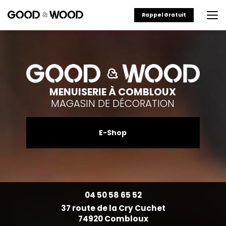
Aller
au
Rappel Gratuit
contenu
principal
MENUISERIE À COMBLOUX
MAGASIN DE DÉCORATION
E-Shop
04 50 58 65 52
37 route de la Cry Cuchet
74920 Combloux