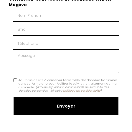
Megève
Nom Prénom
Email
Téléphone
Message
J'autorise ce site à conserver l'ensemble des données transmises
dans ce formulaire pour faciliter le suivi et le traitement de ma
demande.
(Aucune exploitation commerciale ne sera faite des
données conservées. Voir notre
politique de confidentialité
)