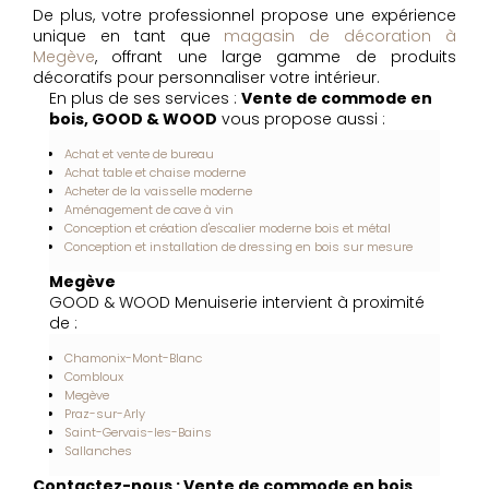
De plus, votre professionnel propose une expérience
unique en tant que
magasin de décoration à
Megève
, offrant une large gamme de produits
décoratifs pour personnaliser votre intérieur.
En plus de ses services :
Vente de commode en
bois, GOOD & WOOD
vous propose aussi :
Achat et vente de bureau
Achat table et chaise moderne
Acheter de la vaisselle moderne
Aménagement de cave à vin
Conception et création d'escalier moderne bois et métal
Conception et installation de dressing en bois sur mesure
Megève
GOOD & WOOD Menuiserie intervient à proximité
de :
Chamonix-Mont-Blanc
Combloux
Megève
Praz-sur-Arly
Saint-Gervais-les-Bains
Sallanches
Contactez-nous : Vente de commode en bois