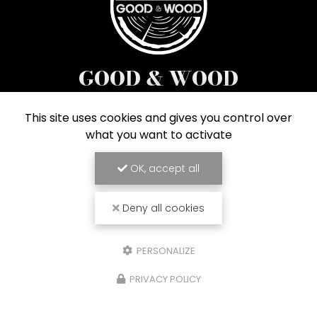
GOOD & WOOD
Menuiserie à Combloux
This site uses cookies and gives you control over
37 route de la Cry Cuchet
what you want to activate
74920 Combloux
04 50 58 65 52
OK, accept all
Suivez-nous sur les réseaux sociaux
Deny all cookies
PERSONALIZE
PRIVACY POLICY
Envoyez un message