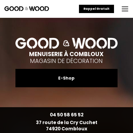
Aller
au
Rappel Gratuit
contenu
principal
MENUISERIE À COMBLOUX
MAGASIN DE DÉCORATION
E-Shop
04 50 58 65 52
37 route de la Cry Cuchet
74920 Combloux