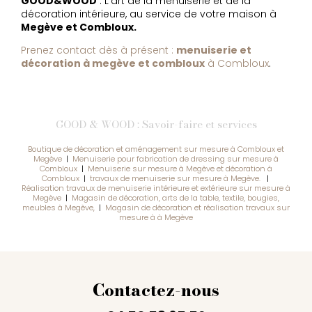
GOOD&WOOD
: L'art de la menuiserie et de la
décoration intérieure, au service de votre maison à
Megève et Combloux.
Prenez contact dès à présent :
menuiserie et
décoration à megève et combloux
à Combloux
.
GOOD & WOOD : Savoir-faire et services
Boutique de décoration et aménagement sur mesure à Combloux et
Megève
|
Menuiserie pour fabrication de dressing sur mesure à
Combloux
|
Menuiserie sur mesure à Megève et décoration à
Combloux
|
travaux de menuiserie sur mesure à Megève.
|
Réalisation travaux de menuiserie intérieure et extérieure sur mesure à
Megève
|
Magasin de décoration, arts de la table, textile, bougies,
meubles à Megève,
|
Magasin de décoration et réalisation travaux sur
mesure à à Megève
Contactez-nous