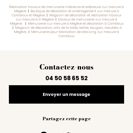
Réalisation travaux de menuiserie intérieure et extérieure sur mesure à
Megève
|
Boutique de décoration et aménagement sur mesure à
Combloux et Megève
|
Magasin de décoration et réalisation travaux
sur mesure à à Megève
|
travaux de menuiserie sur mesure à
Megève.
|
Menuiserie sur mesure à Megève et décoration à Combloux
|
Magasin de décoration, arts de la table, textile, bougies, meubles à
Megève,
|
Menuiserie pour fabrication de dressing sur mesure à
Combloux
Contactez-nous
04 50 58 65 52
Envoyer un message
Partagez cette page
Facebook
Twitter
Email