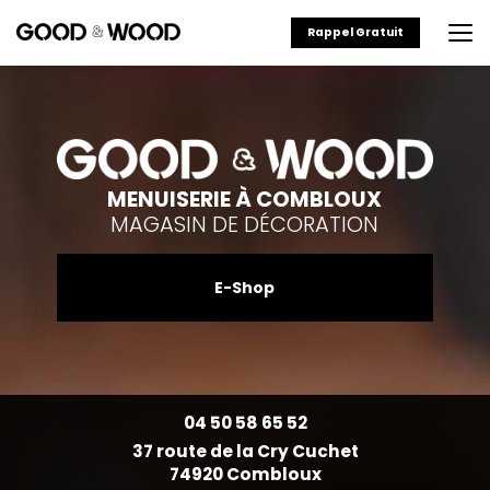
Aller
au
Rappel Gratuit
contenu
principal
MENUISERIE À COMBLOUX
MAGASIN DE DÉCORATION
E-Shop
04 50 58 65 52
37 route de la Cry Cuchet
74920 Combloux