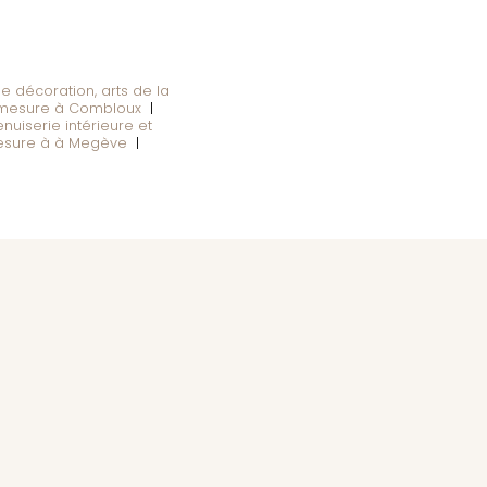
 décoration, arts de la
r mesure à Combloux
|
nuiserie intérieure et
mesure à à Megève
|