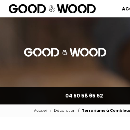
Navigation pr
Aller
AC
au
contenu
principal
04 50 58 65 52
Accueil
Décoration
Terrariums à Comblou