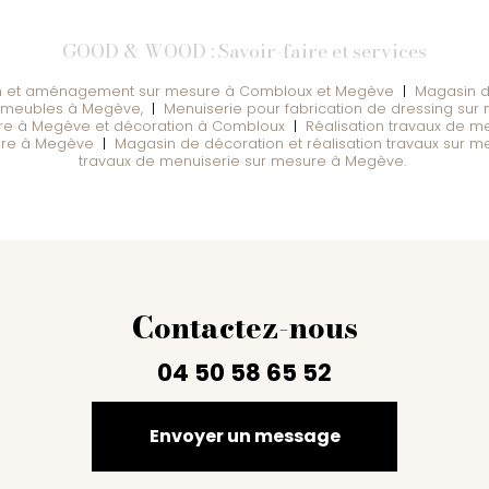
GOOD & WOOD : Savoir-faire et services
on et aménagement sur mesure à Combloux et Megève
|
Magasin de
s, meubles à Megève,
|
Menuiserie pour fabrication de dressing su
re à Megève et décoration à Combloux
|
Réalisation travaux de me
ure à Megève
|
Magasin de décoration et réalisation travaux sur 
travaux de menuiserie sur mesure à Megève.
Contactez-nous
04 50 58 65 52
Envoyer un message