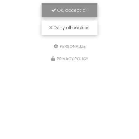
OK, accept all
Deny all cookies
PERSONALIZE
PRIVACY POLICY
26/01/2026
r
Création de menuiseries i
sur mesure pour la cuisi
maison à Combloux : une
ce de
entre bois et modernité
OD
, nous