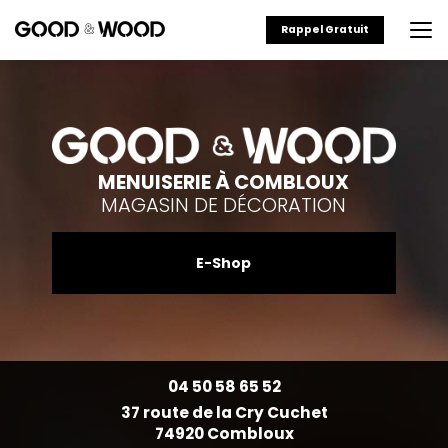
Aller
au
Rappel Gratuit
contenu
principal
MENUISERIE À COMBLOUX
MAGASIN DE DÉCORATION
E-Shop
04 50 58 65 52
37 route de la Cry Cuchet
74920 Combloux