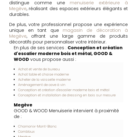
distingue comme une
menuiserie extérieure à
Megève
, réalisant des espaces extérieurs élégants et
durables.
De plus, votre professionnel propose une expérience
unique en tant que
magasin de décoration à
Megève
, offrant une large gamme de produits
décoratifs pour personnaliser votre intérieur.
En plus de ses services :
Conception et création
d'escalier moderne bois et métal, GOOD &
WOOD
vous propose aussi :
Achat et vente de bureau
Achat table et chaise moderne
Acheter de la vaisselle moderne
Aménagement de cave à vin
Conception et création d'escalier moderne bois et métal
Conception et installation de dressing en bois sur mesure
Megève
GOOD & WOOD Menuiserie intervient à proximité
de :
Chamonix-Mont-Blanc
Combloux
Megève