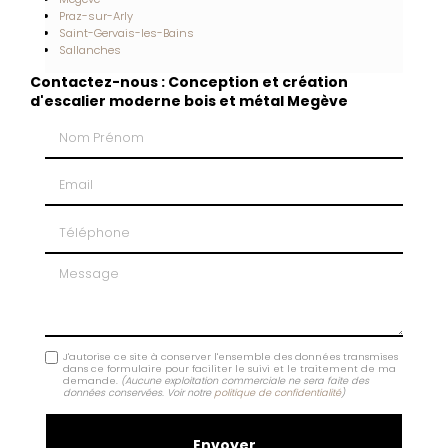
Praz-sur-Arly
Saint-Gervais-les-Bains
Sallanches
Contactez-nous : Conception et création
d'escalier moderne bois et métal Megève
Nom Prénom
Email
Téléphone
Message
J'autorise ce site à conserver l'ensemble des données transmises
dans ce formulaire pour faciliter le suivi et le traitement de ma
demande.
(Aucune exploitation commerciale ne sera faite des
données conservées. Voir notre
politique de confidentialité
)