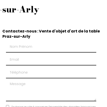
z-sur-Arly
Contactez-nous : Vente d'objet d'art de la table
Praz-sur-Arly
Nom Prénom
Email
Téléphone
Message
J'autorise ce site à conserver l'ensemble des données transmises