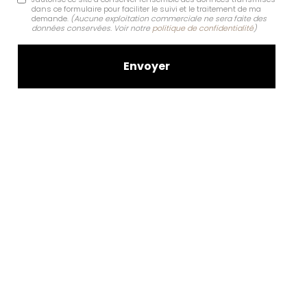
dans ce formulaire pour faciliter le suivi et le traitement de ma
demande.
(Aucune exploitation commerciale ne sera faite des
données conservées. Voir notre
politique de confidentialité
)