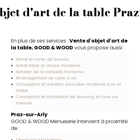
bjet d'art de la table Pra
En plus de ses services :
Vente d'objet d'art de
la table, GOOD & WOOD
vous propose aussi :
Achat et vente de bureau
Achat table et chaise moderne
Acheter de la vaisselle moderne
Aménagement de cave à vin
Conception et création d'escalier moderne bois et
métal
Conception et installation de dressing en bois sur
mesure
Praz-sur-Arly
GOOD & WOOD Menuiserie intervient à proximité
de :
Chamonix-Mont-Blanc