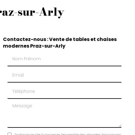
raz-sur-Arly
Contactez-nous : Vente de tables et chaises
modernes Praz-sur-Arly
Nom Prénom
Email
Téléphone
Message
J'autorise ce site à conserver l'ensemble des données transmises