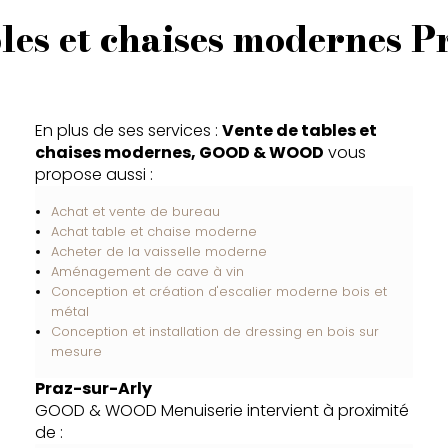
bles et chaises modernes P
En plus de ses services :
Vente de tables et
chaises modernes, GOOD & WOOD
vous
propose aussi :
Achat et vente de bureau
Achat table et chaise moderne
Acheter de la vaisselle moderne
Aménagement de cave à vin
Conception et création d'escalier moderne bois et
métal
Conception et installation de dressing en bois sur
mesure
Praz-sur-Arly
GOOD & WOOD Menuiserie intervient à proximité
de :