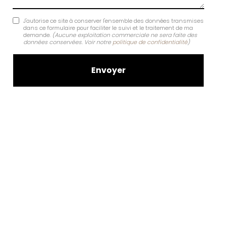
J'autorise ce site à conserver l'ensemble des données transmises
dans ce formulaire pour faciliter le suivi et le traitement de ma
demande.
(Aucune exploitation commerciale ne sera faite des
données conservées. Voir notre
politique de confidentialité
)