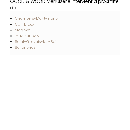
GOOD & WOOD Menuiserie intervient à proximité
de :
Chamonix-Mont-Blanc
Combloux
Megève
Praz-sur-Arly
Saint-Gervais-les-Bains
Sallanches