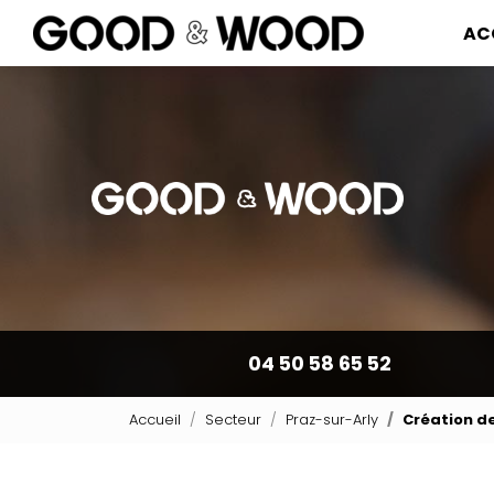
Navigation pr
Aller
AC
au
contenu
principal
04 50 58 65 52
Accueil
Secteur
Praz-sur-Arly
Création d