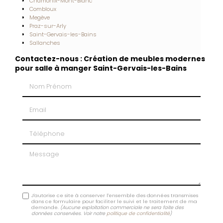
Chamonix-Mont-Blanc
Combloux
Megève
Praz-sur-Arly
Saint-Gervais-les-Bains
Sallanches
Contactez-nous : Création de meubles modernes
pour salle à manger Saint-Gervais-les-Bains
Nom Prénom
Email
Téléphone
Message
J'autorise ce site à conserver l'ensemble des données transmises
dans ce formulaire pour faciliter le suivi et le traitement de ma
demande.
(Aucune exploitation commerciale ne sera faite des
données conservées. Voir notre
politique de confidentialité
)