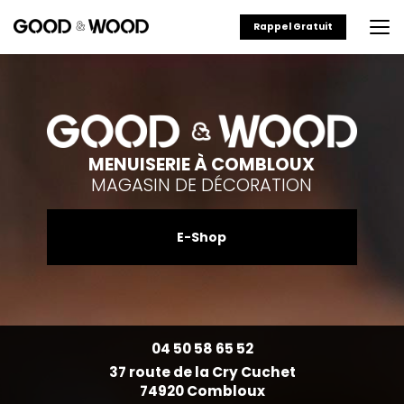
Aller
au
Rappel Gratuit
contenu
principal
MENUISERIE À COMBLOUX
MAGASIN DE DÉCORATION
E-Shop
04 50 58 65 52
37 route de la Cry Cuchet
74920 Combloux