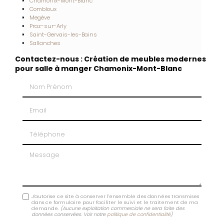
Chamonix-Mont-Blanc
Combloux
Megève
Praz-sur-Arly
Saint-Gervais-les-Bains
Sallanches
Contactez-nous : Création de meubles modernes
pour salle à manger Chamonix-Mont-Blanc
Nom Prénom
Email
Téléphone
Message
J'autorise ce site à conserver l'ensemble des données transmises
dans ce formulaire pour faciliter le suivi et le traitement de ma
demande.
(Aucune exploitation commerciale ne sera faite des
données conservées. Voir notre
politique de confidentialité
)