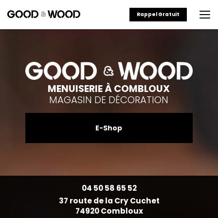
Aller
au
Rappel Gratuit
contenu
principal
MENUISERIE À COMBLOUX
MAGASIN DE DÉCORATION
E-Shop
04 50 58 65 52
37 route de la Cry Cuchet
74920 Combloux