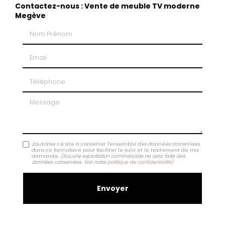
Contactez-nous : Vente de meuble TV moderne
Megève
Nom Prénom
Email
Téléphone
Message
J'autorise ce site à conserver l'ensemble des données transmises
dans ce formulaire pour faciliter le suivi et le traitement de ma
demande.
(Aucune exploitation commerciale ne sera faite des
données conservées. Voir notre
politique de confidentialité
)