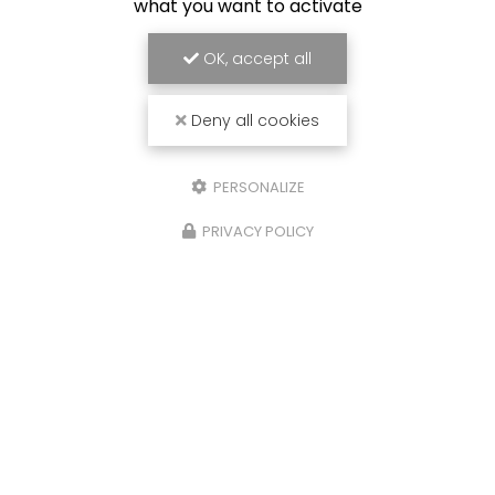
what you want to activate
OK, accept all
Deny all cookies
PERSONALIZE
PRIVACY POLICY
26/01/2026
Création de menuiseries intér
sur mesure pour la cuisine d
maison à Combloux : une ha
entre bois et modernité