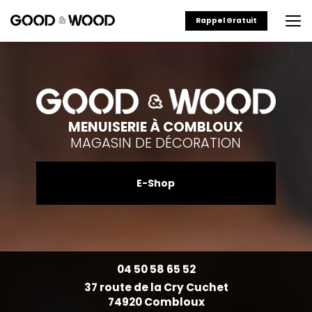
Aller
au
Rappel Gratuit
contenu
principal
MENUISERIE À COMBLOUX
MAGASIN DE DÉCORATION
E-Shop
04 50 58 65 52
37 route de la Cry Cuchet
74920 Combloux