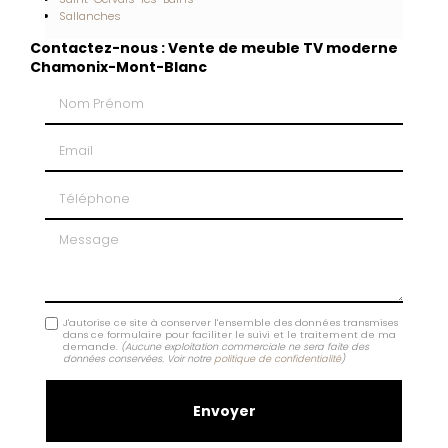
Sallanches
Contactez-nous : Vente de meuble TV moderne
Chamonix-Mont-Blanc
Nom Prénom
Email
Téléphone
Message
J'autorise ce site à conserver l'ensemble des données transmises
dans ce formulaire pour faciliter le suivi et le traitement de ma
demande.
(Aucune exploitation commerciale ne sera faite des
données conservées. Voir notre
politique de confidentialité
)