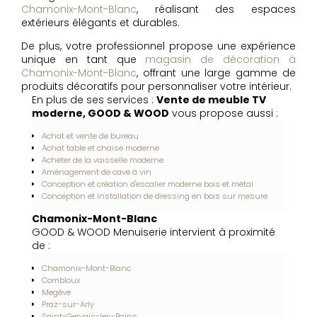
Chamonix-Mont-Blanc
, réalisant des espaces
extérieurs élégants et durables.
De plus, votre professionnel propose une expérience
unique en tant que
magasin de décoration à
Chamonix-Mont-Blanc
, offrant une large gamme de
produits décoratifs pour personnaliser votre intérieur.
En plus de ses services :
Vente de meuble TV
moderne, GOOD & WOOD
vous propose aussi :
Achat et vente de bureau
Achat table et chaise moderne
Acheter de la vaisselle moderne
Aménagement de cave à vin
Conception et création d'escalier moderne bois et métal
Conception et installation de dressing en bois sur mesure
Chamonix-Mont-Blanc
GOOD & WOOD Menuiserie intervient à proximité
de :
Chamonix-Mont-Blanc
Combloux
Megève
Praz-sur-Arly
Saint-Gervais-les-Bains