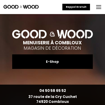
Aller
au
Rappel Gratuit
contenu
principal
MENUISERIE À COMBLOUX
MAGASIN DE DÉCORATION
E-Shop
04 50 58 65 52
37 route de la Cry Cuchet
74920 Combloux