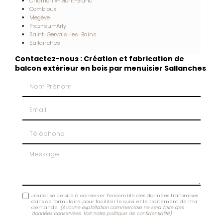
Chamonix-Mont-Blanc
Combloux
Megève
Praz-sur-Arly
Saint-Gervais-les-Bains
Sallanches
Contactez-nous : Création et fabrication de
balcon extérieur en bois par menuisier Sallanches
Nom Prénom
Email
Téléphone
Message
J'autorise ce site à conserver l'ensemble des données transmises
dans ce formulaire pour faciliter le suivi et le traitement de ma
demande.
(Aucune exploitation commerciale ne sera faite des
données conservées. Voir notre
politique de confidentialité
)