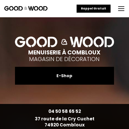
Aller
au
Rappel Gratuit
contenu
principal
MENUISERIE À COMBLOUX
MAGASIN DE DÉCORATION
E-Shop
04 50 58 65 52
37 route de la Cry Cuchet
74920 Combloux