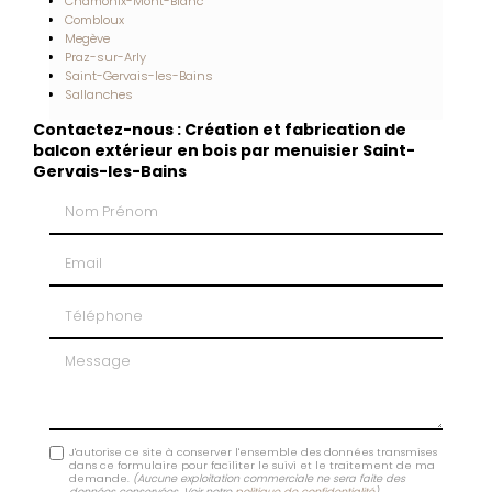
Chamonix-Mont-Blanc
Combloux
Megève
Praz-sur-Arly
Saint-Gervais-les-Bains
Sallanches
Contactez-nous : Création et fabrication de
balcon extérieur en bois par menuisier Saint-
Gervais-les-Bains
Nom Prénom
Email
Téléphone
Message
J'autorise ce site à conserver l'ensemble des données transmises
dans ce formulaire pour faciliter le suivi et le traitement de ma
demande.
(Aucune exploitation commerciale ne sera faite des
données conservées. Voir notre
politique de confidentialité
)