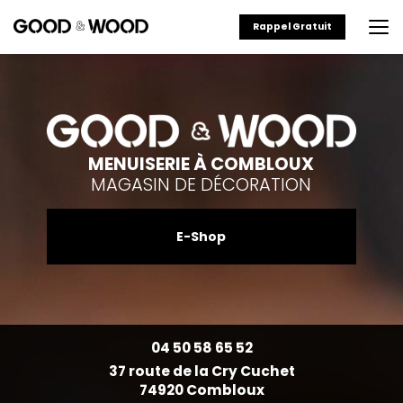
Aller
au
Rappel Gratuit
contenu
principal
MENUISERIE À COMBLOUX
MAGASIN DE DÉCORATION
E-Shop
04 50 58 65 52
37 route de la Cry Cuchet
74920 Combloux