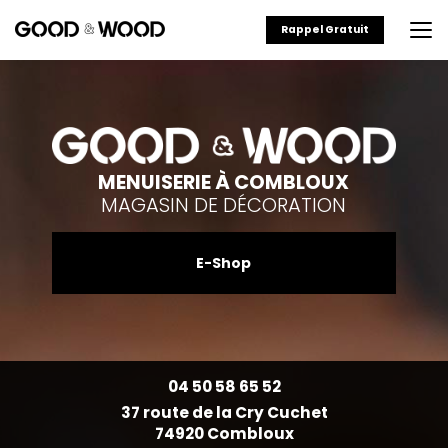
Aller
au
Rappel Gratuit
contenu
principal
MENUISERIE À COMBLOUX
MAGASIN DE DÉCORATION
E-Shop
04 50 58 65 52
37 route de la Cry Cuchet
74920 Combloux