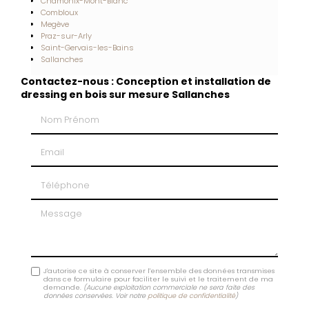
Chamonix-Mont-Blanc
Combloux
Megève
Praz-sur-Arly
Saint-Gervais-les-Bains
Sallanches
Contactez-nous : Conception et installation de
dressing en bois sur mesure Sallanches
Nom Prénom
Email
Téléphone
Message
J'autorise ce site à conserver l'ensemble des données transmises
dans ce formulaire pour faciliter le suivi et le traitement de ma
demande.
(Aucune exploitation commerciale ne sera faite des
données conservées. Voir notre
politique de confidentialité
)