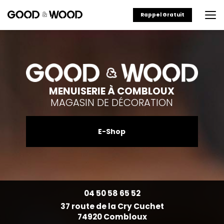
Aller
au
Rappel Gratuit
contenu
principal
MENUISERIE À COMBLOUX
MAGASIN DE DÉCORATION
E-Shop
04 50 58 65 52
37 route de la Cry Cuchet
74920 Combloux