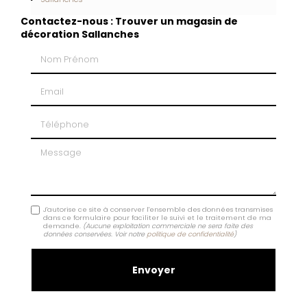
Contactez-nous : Trouver un magasin de
décoration Sallanches
Nom Prénom
Email
Téléphone
Message
J'autorise ce site à conserver l'ensemble des données transmises
dans ce formulaire pour faciliter le suivi et le traitement de ma
demande.
(Aucune exploitation commerciale ne sera faite des
données conservées. Voir notre
politique de confidentialité
)