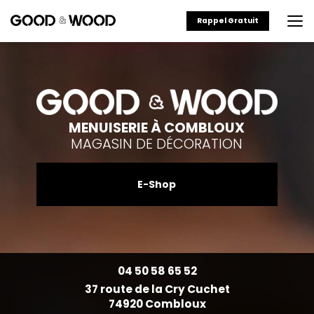
Aller
au
Rappel Gratuit
contenu
principal
MENUISERIE À COMBLOUX
MAGASIN DE DÉCORATION
E-Shop
04 50 58 65 52
37 route de la Cry Cuchet
74920 Combloux