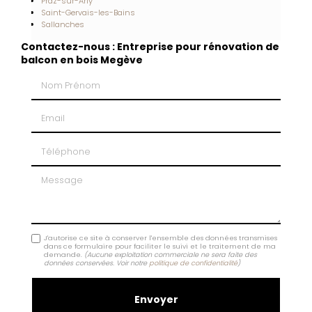
Praz-sur-Arly
Saint-Gervais-les-Bains
Sallanches
Contactez-nous : Entreprise pour rénovation de
balcon en bois Megève
Nom Prénom
Email
Téléphone
Message
J'autorise ce site à conserver l'ensemble des données transmises
dans ce formulaire pour faciliter le suivi et le traitement de ma
demande.
(Aucune exploitation commerciale ne sera faite des
données conservées. Voir notre
politique de confidentialité
)