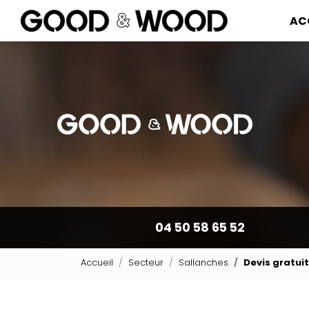
Navigation pr
Aller
AC
au
contenu
principal
04 50 58 65 52
Accueil
Secteur
Sallanches
Devis gratuit