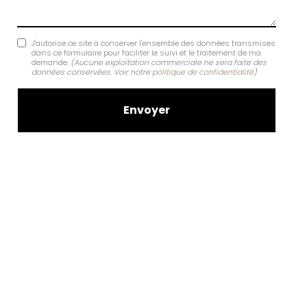
J'autorise ce site à conserver l'ensemble des données transmises
dans ce formulaire pour faciliter le suivi et le traitement de ma
demande.
(Aucune exploitation commerciale ne sera faite des
données conservées. Voir notre
politique de confidentialité
)