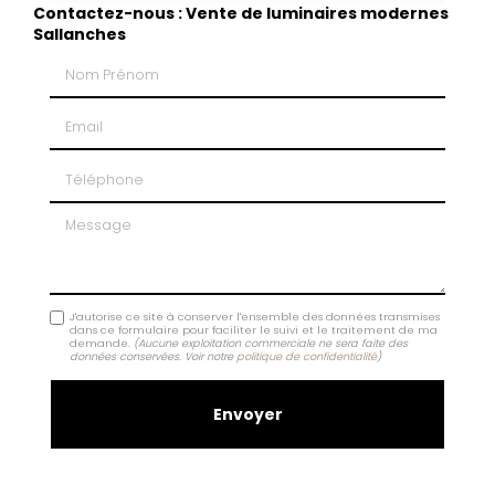
Contactez-nous : Vente de luminaires modernes
Sallanches
Nom Prénom
Email
Téléphone
Message
J'autorise ce site à conserver l'ensemble des données transmises
dans ce formulaire pour faciliter le suivi et le traitement de ma
demande.
(Aucune exploitation commerciale ne sera faite des
données conservées. Voir notre
politique de confidentialité
)