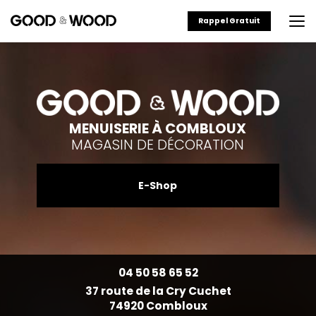
Aller
au
Rappel Gratuit
contenu
principal
MENUISERIE À COMBLOUX
MAGASIN DE DÉCORATION
E-Shop
04 50 58 65 52
37 route de la Cry Cuchet
74920 Combloux