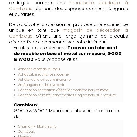
distingue comme une
menuiserie extérieure à
Combloux
, réalisant des espaces extérieurs élégants
et durables.
De plus, votre professionnel propose une expérience
unique en tant que
magasin de décoration à
Combloux
, offrant une large gamme de produits
décoratifs pour personnaliser votre intérieur.
En plus de ses services :
Trouver un fabricant
de meuble en bois et métal sur mesure, GOOD
& WOOD
vous propose aussi :
Achat et vente de bureau
Achat table et chaise moderne
Acheter de la vaisselle moderne
Aménagement de cave à vin
Conception et création d'escalier moderne bois et métal
Conception et installation de dressing en bois sur mesure
Combloux
GOOD & WOOD Menuiserie intervient à proximité
de :
Chamonix-Mont-Blanc
Combloux
Megève