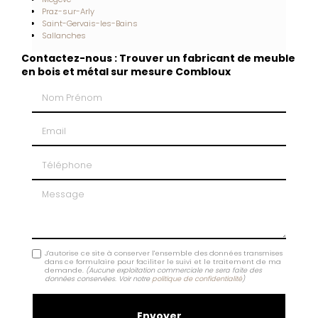
Praz-sur-Arly
Saint-Gervais-les-Bains
Sallanches
Contactez-nous : Trouver un fabricant de meuble
en bois et métal sur mesure Combloux
Nom Prénom
Email
Téléphone
Message
J'autorise ce site à conserver l'ensemble des données transmises
dans ce formulaire pour faciliter le suivi et le traitement de ma
demande.
(Aucune exploitation commerciale ne sera faite des
données conservées. Voir notre
politique de confidentialité
)