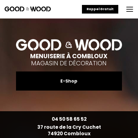
Aller
au
Rappel Gratuit
contenu
principal
MENUISERIE À COMBLOUX
MAGASIN DE DÉCORATION
E-Shop
04 50 58 65 52
37 route de la Cry Cuchet
74920 Combloux