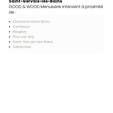
Saint-Gervais-les-Bains
GOOD & WOOD Menuiserie intervient à proximité
de :
Chamonix-Mont-Blanc
Combloux
Megève
Praz-sur-Arly
Saint-Gervais-les-Bains
Sallanches