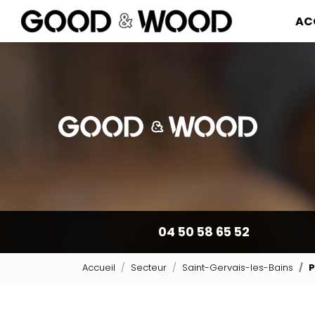
Navigation pr
Aller
AC
au
contenu
principal
04 50 58 65 52
Accueil
Secteur
Saint-Gervais-les-Bains
P