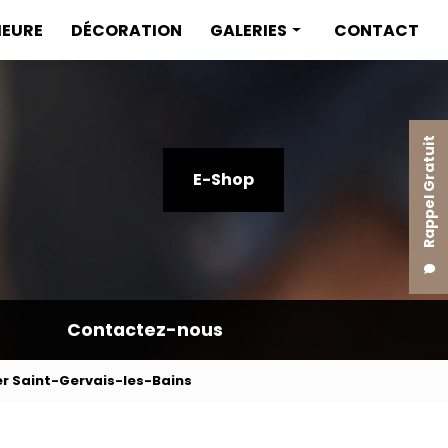
IEURE
DÉCORATION
GALERIES
CONTACT
Menuiserie intérieure
Menuiserie extérieure
Rappel Gratuit
Décoration
E-Shop
Contactez-nous
er Saint-Gervais-les-Bains