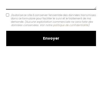
J'autorise ce site à conserver l'ensemble des données transmises
dans ce formulaire pour faciliter le suivi et le traitement de ma
demande.
(Aucune exploitation commerciale ne sera faite des
données conservées. Voir notre
politique de confidentialité
)