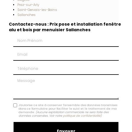
Praz-sur-Arly
Saint-Gervais-les-Bains
Sallanches
Contactez-nous : Prix pose et installation fenêtre
alu et bois par menuisier Sallanches
Nom Prénom
Email
Téléphone
Message
J'autorise ce site à conserver l'ensemble des données transmises
dans ce formulaire pour faciliter le suivi et le traitement de ma
demande.
(Aucune exploitation commerciale ne sera faite des
données conservées. Voir notre
politique de confidentialité
)