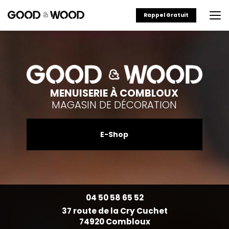
Aller
au
Rappel Gratuit
contenu
principal
MENUISERIE À COMBLOUX
MAGASIN DE DÉCORATION
E-Shop
04 50 58 65 52
37 route de la Cry Cuchet
74920 Combloux