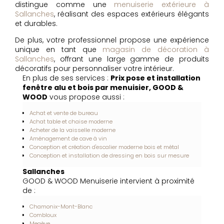
distingue comme une
menuiserie extérieure à
Sallanches
, réalisant des espaces extérieurs élégants
et durables.
De plus, votre professionnel propose une expérience
unique en tant que
magasin de décoration à
Sallanches
, offrant une large gamme de produits
décoratifs pour personnaliser votre intérieur.
En plus de ses services :
Prix pose et installation
fenêtre alu et bois par menuisier, GOOD &
WOOD
vous propose aussi :
Achat et vente de bureau
Achat table et chaise moderne
Acheter de la vaisselle moderne
Aménagement de cave à vin
Conception et création d'escalier moderne bois et métal
Conception et installation de dressing en bois sur mesure
Sallanches
GOOD & WOOD Menuiserie intervient à proximité
de :
Chamonix-Mont-Blanc
Combloux
Megève