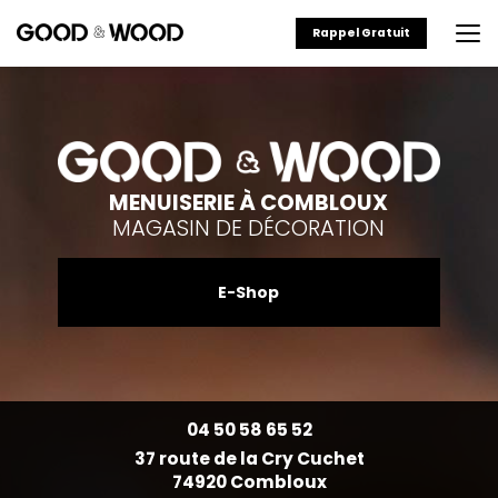
Aller
au
Rappel Gratuit
contenu
principal
MENUISERIE À COMBLOUX
MAGASIN DE DÉCORATION
E-Shop
04 50 58 65 52
37 route de la Cry Cuchet
74920 Combloux