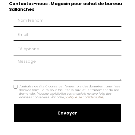
Contactez-nous : Magasin pour achat de bureau
Sallanches
Nom Prénom
Email
Téléphone
Message
J'autorise ce site à conserver l'ensemble des données transmises
dans ce formulaire pour faciliter le suivi et le traitement de ma
demande.
(Aucune exploitation commerciale ne sera faite des
données conservées. Voir notre
politique de confidentialité
)