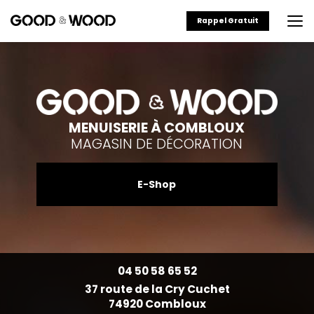
Aller
au
Rappel Gratuit
contenu
principal
MENUISERIE À COMBLOUX
MAGASIN DE DÉCORATION
E-Shop
04 50 58 65 52
37 route de la Cry Cuchet
74920 Combloux