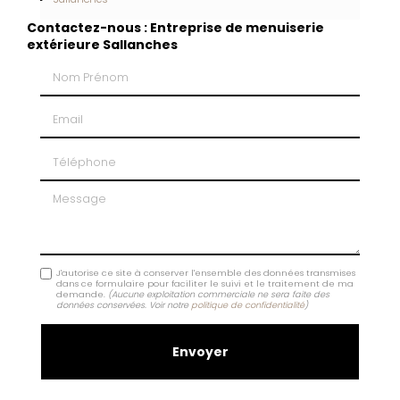
Contactez-nous : Entreprise de menuiserie
extérieure Sallanches
Nom Prénom
Email
Téléphone
Message
J'autorise ce site à conserver l'ensemble des données transmises
dans ce formulaire pour faciliter le suivi et le traitement de ma
demande.
(Aucune exploitation commerciale ne sera faite des
données conservées. Voir notre
politique de confidentialité
)