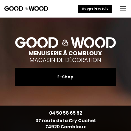
Aller
au
Rappel Gratuit
contenu
principal
MENUISERIE À COMBLOUX
MAGASIN DE DÉCORATION
E-Shop
04 50 58 65 52
37 route de la Cry Cuchet
74920 Combloux