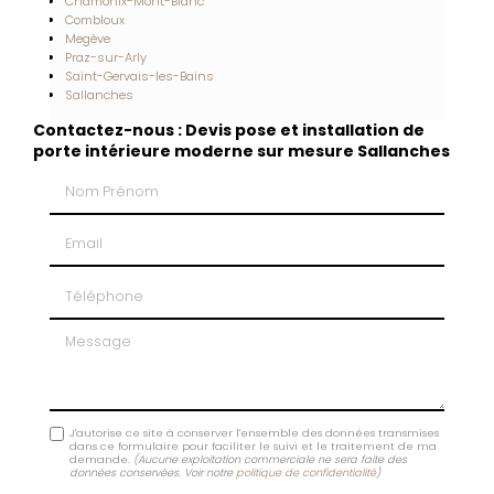
Chamonix-Mont-Blanc
Combloux
Megève
Praz-sur-Arly
Saint-Gervais-les-Bains
Sallanches
Contactez-nous : Devis pose et installation de
porte intérieure moderne sur mesure Sallanches
Nom Prénom
Email
Téléphone
Message
J'autorise ce site à conserver l'ensemble des données transmises
dans ce formulaire pour faciliter le suivi et le traitement de ma
demande.
(Aucune exploitation commerciale ne sera faite des
données conservées. Voir notre
politique de confidentialité
)