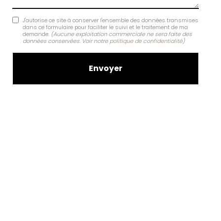
J'autorise ce site à conserver l'ensemble des données transmises
dans ce formulaire pour faciliter le suivi et le traitement de ma
demande.
(Aucune exploitation commerciale ne sera faite des
données conservées. Voir notre
politique de confidentialité
)