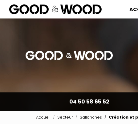
Navigation pr
Aller
AC
au
contenu
principal
04 50 58 65 52
Accueil
Secteur
Sallanches
Création et 