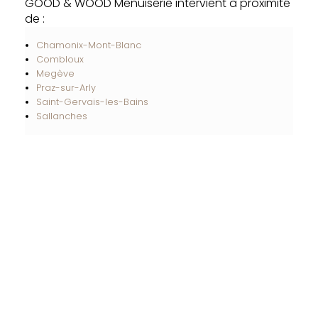
GOOD & WOOD Menuiserie intervient à proximité
de :
Chamonix-Mont-Blanc
Combloux
Megève
Praz-sur-Arly
Saint-Gervais-les-Bains
Sallanches