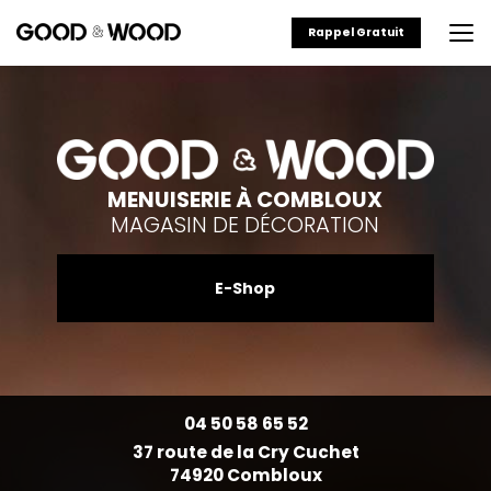
Aller
au
Rappel Gratuit
contenu
principal
MENUISERIE À COMBLOUX
MAGASIN DE DÉCORATION
E-Shop
04 50 58 65 52
37 route de la Cry Cuchet
74920 Combloux