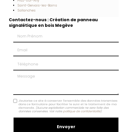
Praz-sur-Arly
Saint-Gervais-les-Bains
Sallanches
Contactez-nous : Création de panneau
signalétique en bois Megève
Nom Prénom
Email
Téléphone
Message
J'autorise ce site à conserver l'ensemble des données transmises
dans ce formulaire pour faciliter le suivi et le traitement de ma
demande.
(Aucune exploitation commerciale ne sera faite des
données conservées. Voir notre
politique de confidentialité
)