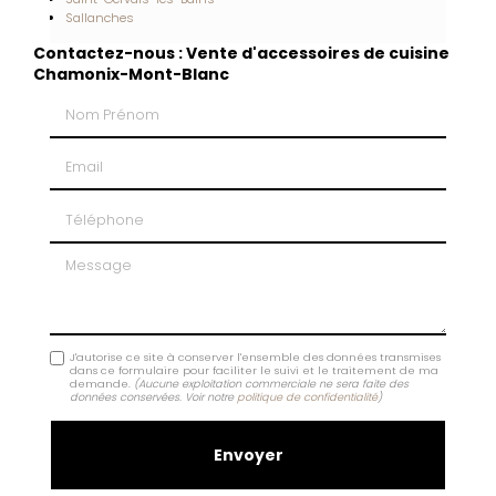
Sallanches
Contactez-nous : Vente d'accessoires de cuisine
Chamonix-Mont-Blanc
Nom Prénom
Email
Téléphone
Message
J'autorise ce site à conserver l'ensemble des données transmises
dans ce formulaire pour faciliter le suivi et le traitement de ma
demande.
(Aucune exploitation commerciale ne sera faite des
données conservées. Voir notre
politique de confidentialité
)