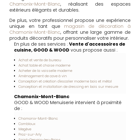
Chamonix-Mont-Blanc
, réalisant des espaces
extérieurs élégants et durables.
De plus, votre professionnel propose une expérience
unique en tant que
magasin de décoration à
Chamonix-Mont-Blanc
, offrant une large gamme de
produits décoratifs pour personnaliser votre intérieur.
En plus de ses services :
Vente d'accessoires de
cuisine, GOOD & WOOD
vous propose aussi :
Achat et vente de bureau
Achat table et chaise moderne
Acheter de la vaisselle moderne
Aménagement de cave à vin
Conception et création d'escalier moderne bois et métal
Conception et installation de dressing en bois sur mesure
Chamonix-Mont-Blanc
GOOD & WOOD Menuiserie intervient à proximité
de :
Chamonix-Mont-Blanc
Combloux
Megève
Praz-sur-Arly
Saint-Gervais-les-Bains