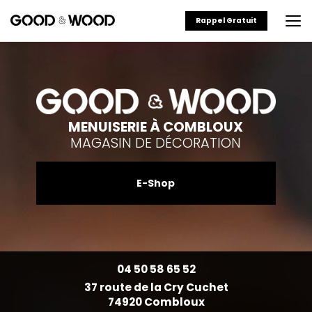
Aller
au
Rappel Gratuit
contenu
principal
MENUISERIE À COMBLOUX
MAGASIN DE DÉCORATION
E-Shop
04 50 58 65 52
37 route de la Cry Cuchet
74920 Combloux