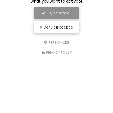
what you want to activate
OK, accept all
Deny all cookies
PERSONALIZE
PRIVACY POLICY
26/01/2026
r
Création de menuiseries i
sur mesure pour la cuisi
maison à Combloux : une
ce de
entre bois et modernité