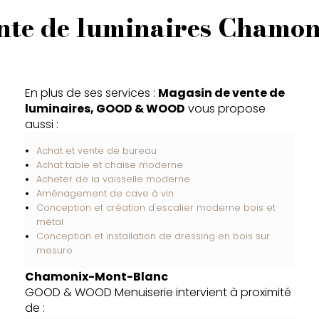
nte de luminaires Chamo
En plus de ses services :
Magasin de vente de
luminaires, GOOD & WOOD
vous propose
aussi :
Achat et vente de bureau
Achat table et chaise moderne
Acheter de la vaisselle moderne
Aménagement de cave à vin
Conception et création d'escalier moderne bois et
métal
Conception et installation de dressing en bois sur
mesure
Chamonix-Mont-Blanc
GOOD & WOOD Menuiserie intervient à proximité
de :