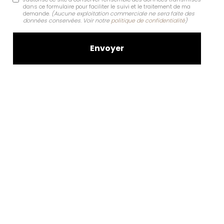
dans ce formulaire pour faciliter le suivi et le traitement de ma
demande.
(Aucune exploitation commerciale ne sera faite des
données conservées. Voir notre
politique de confidentialité
)