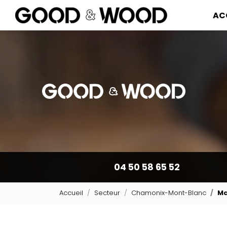
Navigation pr
Aller
AC
au
contenu
principal
04 50 58 65 52
Accueil
Secteur
Chamonix-Mont-Blanc
Ma