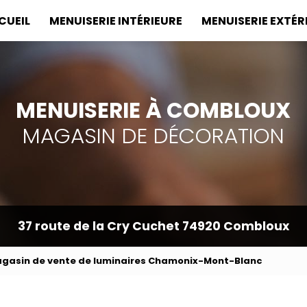
incipale
CUEIL
MENUISERIE INTÉRIEURE
MENUISERIE EXTÉR
MENUISERIE À COMBLOUX
MAGASIN DE DÉCORATION
37 route de la Cry Cuchet
74920 Combloux
gasin de vente de luminaires Chamonix-Mont-Blanc