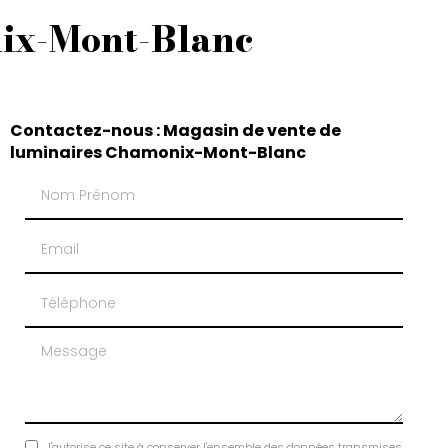
nix-Mont-Blanc
Contactez-nous : Magasin de vente de
luminaires Chamonix-Mont-Blanc
Nom Prénom
Email
Téléphone
Message
J'autorise ce site à conserver l'ensemble des données transmises