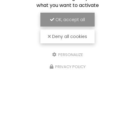
what you want to activate
OK, accept all
Deny all cookies
PERSONALIZE
PRIVACY POLICY
26/01/2026
Création de menuiseries intér
sur mesure pour la cuisine d
maison à Combloux : une ha