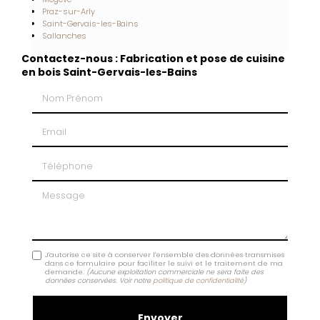
Praz-sur-Arly
Saint-Gervais-les-Bains
Sallanches
Contactez-nous : Fabrication et pose de cuisine
en bois Saint-Gervais-les-Bains
Nom Prénom
Email
Téléphone
Message
J'autorise ce site à conserver l'ensemble des données transmises
dans ce formulaire pour faciliter le suivi et le traitement de ma
demande.
(Aucune exploitation commerciale ne sera faite des
données conservées. Voir notre
politique de confidentialité
)