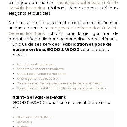
distingue comme une
menuiserie extérieure à Saint-
Gervais-les-Bains
, réalisant des espaces extérieurs
élégants et durables.
De plus, votre professionnel propose une expérience
unique en tant que
magasin de décoration à Saint-
Gervais-les-Bains
, offrant une large gamme de
produits décoratifs pour personnaliser votre intérieur.
En plus de ses services :
Fabrication et pose de
cuisine en bois, GOOD & WOOD
vous propose
aussi :
Achat et vente de bureau
Achat table et chaise moderne
Acheter de la vaisselle moderne
Aménagement de cave à vin
Conception et création d'escalier moderne bois et métal
Conception et installation de dressing en bois sur mesure
Saint-Gervais-les-Bains
GOOD & WOOD Menuiserie intervient à proximité
de :
Chamonix-Mont-Blanc
Combloux
Megève