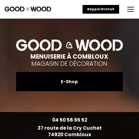
Aller
au
Rappel Gratuit
contenu
principal
MENUISERIE À COMBLOUX
MAGASIN DE DÉCORATION
E-Shop
04 50 58 65 52
37 route de la Cry Cuchet
74920 Combloux