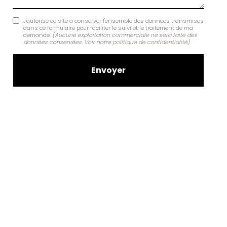
J'autorise ce site à conserver l'ensemble des données transmises
dans ce formulaire pour faciliter le suivi et le traitement de ma
demande.
(Aucune exploitation commerciale ne sera faite des
données conservées. Voir notre
politique de confidentialité
)