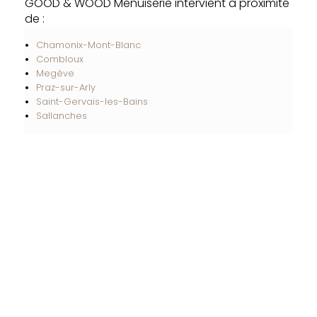
GOOD & WOOD Menuiserie intervient à proximité
de :
Chamonix-Mont-Blanc
Combloux
Megève
Praz-sur-Arly
Saint-Gervais-les-Bains
Sallanches