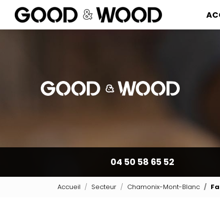
Navigation pr
Aller
AC
au
contenu
principal
04 50 58 65 52
Accueil
Secteur
Chamonix-Mont-Blanc
Fa