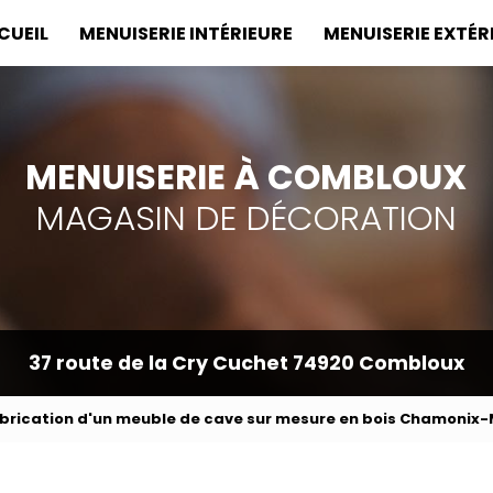
incipale
CUEIL
MENUISERIE INTÉRIEURE
MENUISERIE EXTÉR
MENUISERIE À COMBLOUX
MAGASIN DE DÉCORATION
37 route de la Cry Cuchet
74920 Combloux
brication d'un meuble de cave sur mesure en bois Chamonix