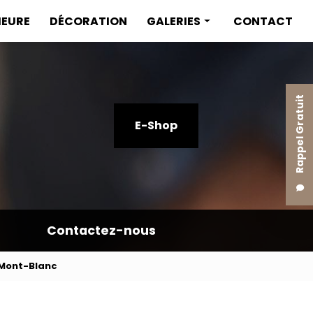
IEURE
DÉCORATION
GALERIES
CONTACT
Menuiserie intérieure
Menuiserie extérieure
Rappel Gratuit
Décoration
E-Shop
Contactez-nous
-Mont-Blanc