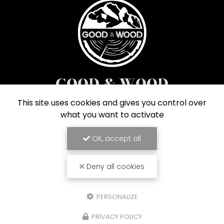
GOOD & WOOD
Menuiserie à Combloux
This site uses cookies and gives you control over
what you want to activate
37 route de la Cry Cuchet
74920 Combloux
OK, accept all
04 50 58 65 52
Deny all cookies
Suivez-nous sur les réseaux sociaux
PERSONALIZE
PRIVACY POLICY