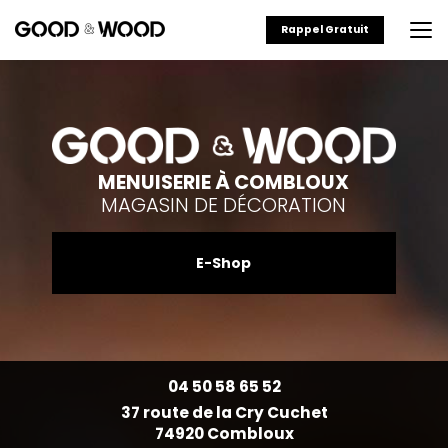
Aller
au
Rappel Gratuit
contenu
principal
MENUISERIE À COMBLOUX
MAGASIN DE DÉCORATION
E-Shop
04 50 58 65 52
37 route de la Cry Cuchet
74920 Combloux