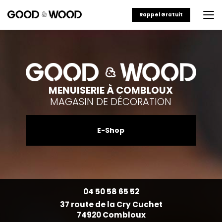
Aller
au
Rappel Gratuit
contenu
principal
MENUISERIE À COMBLOUX
MAGASIN DE DÉCORATION
E-Shop
04 50 58 65 52
37 route de la Cry Cuchet
74920 Combloux