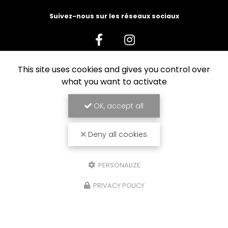
Suivez-nous sur les réseaux sociaux
This site uses cookies and gives you control over
what you want to activate
Envoyez un message
OK, accept all
Nom Prénom
Deny all cookies
Société
PERSONALIZE
Email
PRIVACY POLICY
Téléphone
Message