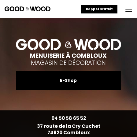
Aller
au
Rappel Gratuit
contenu
principal
MENUISERIE À COMBLOUX
MAGASIN DE DÉCORATION
E-Shop
04 50 58 65 52
37 route de la Cry Cuchet
74920 Combloux