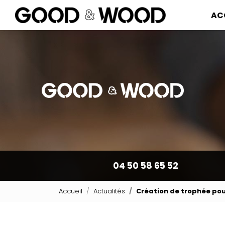
Navigation pr
Aller
AC
au
contenu
principal
04 50 58 65 52
Accueil
Actualités
Création de trophée po