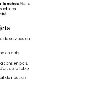
allanches
. Notre
 machines
lité.
jets
 de services en
ne en bois,
balcons en bois.
d'art de la table.
ait de nous un