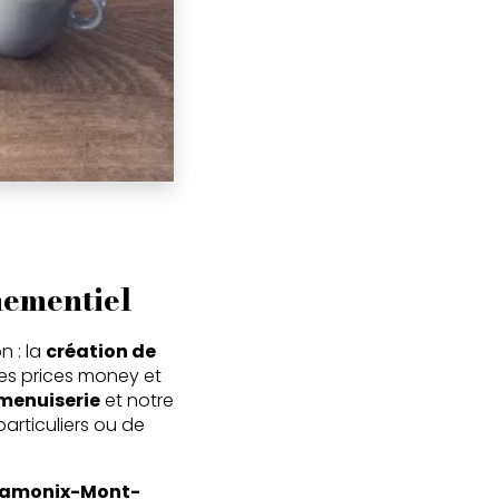
nementiel
n : la
création de
es prices money et
menuiserie
et notre
particuliers ou de
amonix-Mont-